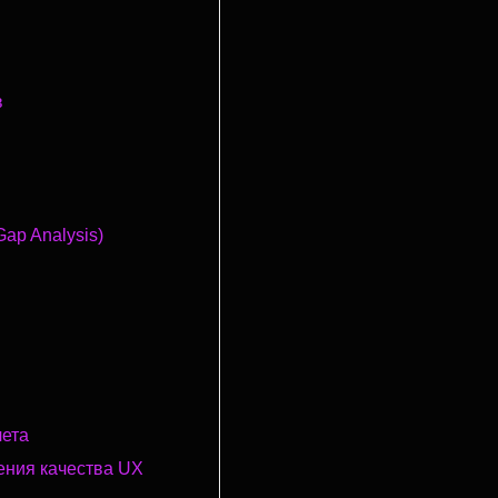
в
ap Analysis)
чета
ения качества UX