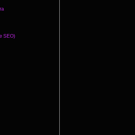
та
e SEO)