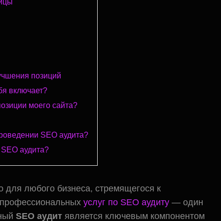
ницы
учшения позиций
ебя включает?
позиции моего сайта?
проведении SEO аудита?
 SEO аудита?
 для любого бизнеса, стремящегося к
е профессиональных
услуг по SEO аудиту
— один
ьный
SEO аудит
является ключевым компонентом