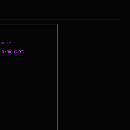
оиске
 включают: