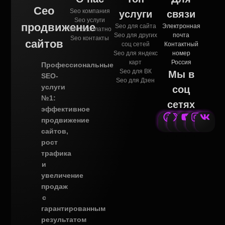
Сео
Seo компания
услуги
связи
Seo услуги
продвижение
Seo для сайта
Электронная
Seo бесплатно
Seo для других
почта
Seo контакты
сайтов
соц сетей
Контактный
Seo для яндекс
номер
карт
Россия
Профессиональные
Seo для ВК
Мы в
SEO-
Seo для Дзен
услуги
соц
№1:
сетях
эффективное
продвижение
сайтов,
рост
трафика
и
увеличение
продаж
с
гарантированным
результатом