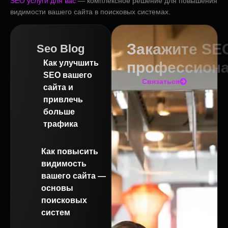
SEO услуги для вас
— комплексное решение для повышения
видимости вашего сайта в поисковых системах.
Закажите SE
Seo Blog
Как улучшить
профессион
SEO вашего
Связаться
сайта и
привлечь
больше
трафика
Как повысить
видимость
вашего сайта —
основы
поисковых
систем