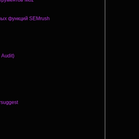
ных функций SEMrush
 Audit)
rsuggest