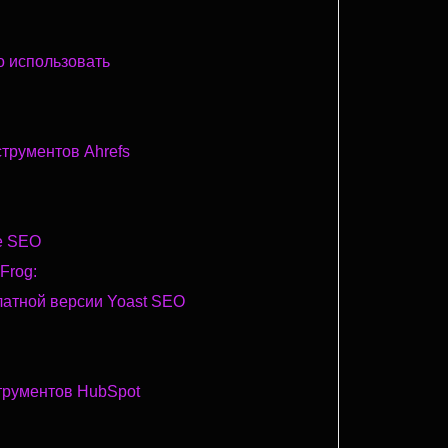
о использовать
трументов Ahrefs
e SEO
Frog:
латной версии Yoast SEO
трументов HubSpot