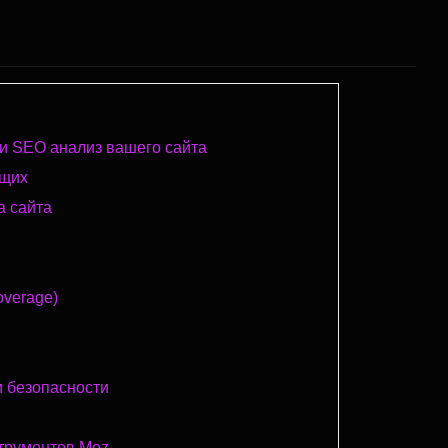
ти SEO анализ вашего сайта
ющих
а сайта
overage)
м безопасности
трументов Moz