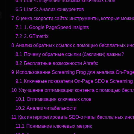
6.4
Шаг 4: Изучение похожих ключевых слов
в
6.5
Шаг 5: Анализ конкурентов
7
Оценка скорости сайта: инструменты, которые можн
7.1
1. Google PageSpeed Insights
7.2
2. GTmetrix
8
Анализ обратных ссылок с помощью бесплатных инс
8.1
Почему обратные ссылки (бэклинки) важны?
8.2
Бесплатные возможности Ahrefs:
9
Использование Screaming Frog для анализа On-Pag
9.1
Ключевые показатели On-Page SEO в Screaming 
10
Улучшение оптимизации контента с помощью бесп
10.1
Оптимизация ключевых слов
10.2
Анализ читабельности
11
Как интерпретировать SEO-отчеты бесплатных инс
11.1
Понимание ключевых метрик