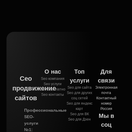
О нас
Топ
Для
Сео
Seo компания
услуги
связи
Seo услуги
продвижение
Seo для сайта
Электронная
Seo бесплатно
Seo для других
почта
Seo контакты
сайтов
соц сетей
Контактный
Seo для яндекс
номер
карт
Россия
Профессиональные
Seo для ВК
Мы в
SEO-
Seo для Дзен
услуги
соц
№1: